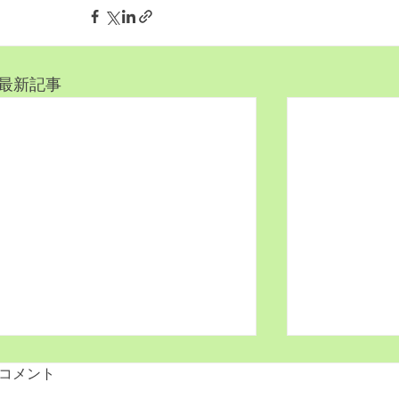
最新記事
2021.6月 きゃっぷりんレタ
2020.11
コメント
ー17号をアップしたよ！
ー16号をア