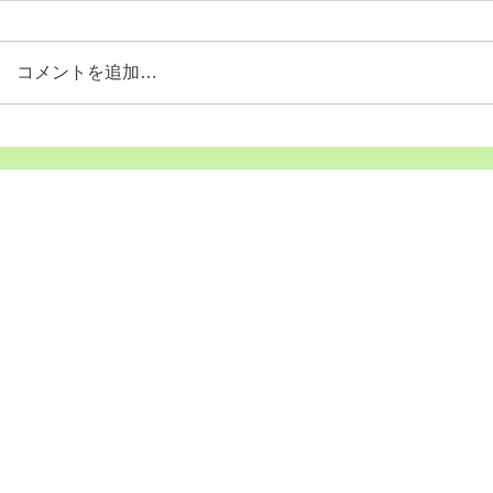
きゃっぷりんレター17号をアップ
きゃっぷりん
したよ！ https://www.ecocap-
したよ！ https:
コメントを追加…
shizuoka-ss.com/blank-4
shizuoka-ss.c