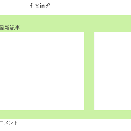
最新記事
2021.6月 きゃっぷりんレタ
2020.11
コメント
ー17号をアップしたよ！
ー16号をア