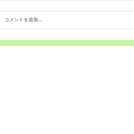
きゃっぷりんレター17号をアップ
きゃっぷりん
したよ！ https://www.ecocap-
したよ！ https:
コメントを追加…
shizuoka-ss.com/blank-4
shizuoka-ss.c