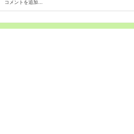
コメントを追加…
shizuoka-ss.com/blank-4
shizuoka-ss.c