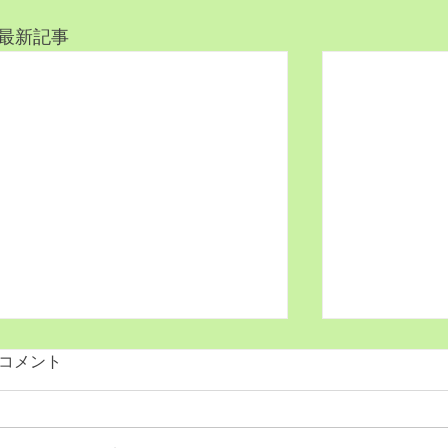
最新記事
2021.6月 きゃっぷりんレタ
2020.11
コメント
ー17号をアップしたよ！
ー16号をア
きゃっぷりんレター17号をアップ
きゃっぷりん
したよ！ https://www.ecocap-
したよ！ https: