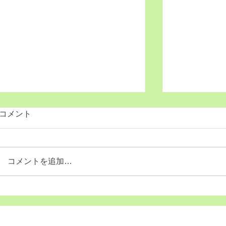
コメント
コメントを追加…
2021.4月 エコキャップをお
2021.3
持ち込みいただきました！
持ち込みい