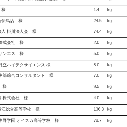
 様
1.4 kg
新伝馬店 様
24.5 kg
法人 掛川法人会 様
74.4 kg
株式会社 様
2.0 kg
サンエス 様
5.0 kg
日立ハイテクサイエンス 様
5.0 kg
 中部綜合コンサルタント 様
7.0 kg
 様
9.5 kg
業 株式会社 様
4.0 kg
遠江総合高等学校 様
136.3 kg
中野学園 オイスカ高等学校 様
79.7 kg