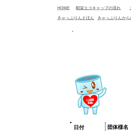
​HOME
​昭栄エコキャップの流れ
​きゃっぷりん​えほん
​きゃっぷりんか
団体様名
日付