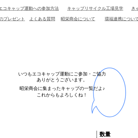
エコキャップ運動への参加方法
キャップリサイクル工場見学
​
らのプレゼント
​よくある質問
昭栄商会について
​環福連携につい
キャップ受領一覧 8月分
いつもエコキャップ運動にご参加・ご協力
ありがとうございます。
昭栄商会に集まったキャップの一覧だよ♪
​これからもよろしくね！
​数量