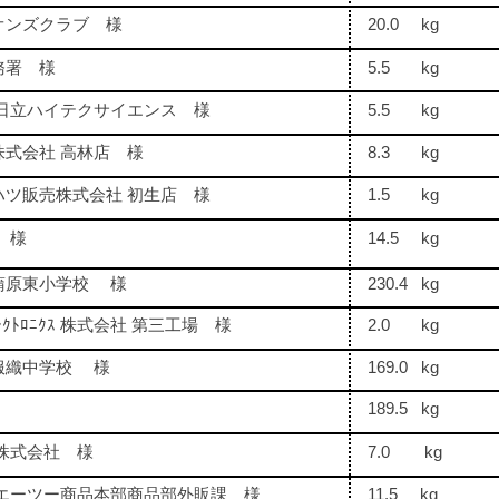
オンズクラブ 様
20.0 kg
務署 様
5.5 kg
 日立ハイテクサイエンス 様
5.5 kg
株式会社 高林店 様
8.3 kg
ハツ販売株式会社 初生店 様
1.5 kg
 様
14.5 kg
蒲原東小学校 様
230.4 kg
ｰｴﾚｸﾄﾛﾆｸｽ 株式会社 第三工場 様
2.0 kg
服織中学校 様
169.0 kg
189.5 kg
株式会社 様
7.0 kg
 エーツー商品本部商品部外販課 様
11.5 kg