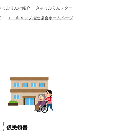
きゃっぷりん​の紹介
​きゃっぷりん​レター
て
エコキャップ推進協会ホームページ
仮受領書