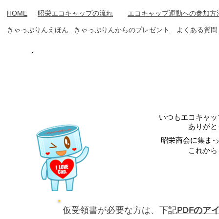
​HOME
​昭栄エコキャップの流れ
エコキャップ運動への参加方
​きゃっぷりん​えほん
​きゃっぷりんからのプレゼント
​よくある質問
キャップ
いつもエコキャッ
ありがと
昭栄商会に集まっ
​これか
​仮受領書が必要な方は、下記
PDFのア