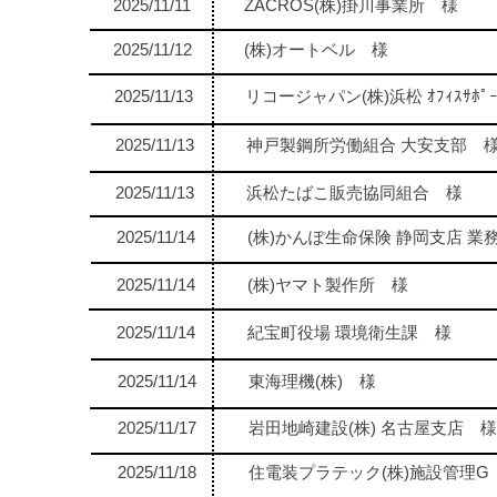
2025/11/11
ZACROS(株)掛川事業所 様
2025/11/12
(株)オートベル 様
2025/11/13
リコージャパン(株)浜松 ｵﾌｨｽｻﾎﾟｰ
2025/11/13
神戸製鋼所労働組合 大安支部 
2025/11/13
浜松たばこ販売協同組合 様
2025/11/14
(株)かんぽ生命保険 静岡支店 業
2025/11/14
(株)ヤマト製作所 様
2025/11/14
紀宝町役場 環境衛生課 様
2025/11/14
東海理機(株) 様
2025/11/17
岩田地崎建設(株) 名古屋支店 様
2025/11/18
住電装プラテック(株)施設管理G