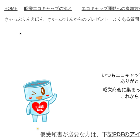
​HOME
​昭栄エコキャップの流れ
エコキャップ運動への参加方
​きゃっぷりん​えほん
​きゃっぷりんからのプレゼント
​よくある質問
キャップ受
いつもエコキャッ
ありがと
昭栄商会に集まっ
​これか
​仮受領書が必要な方は、下記
PDFのア