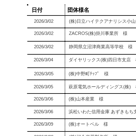
日付
団体様名
2026/3/02
(株)日立ハイテクアナリシス小
2026/3/02
ZACROS(株)掛川事業所 様
2026/3/02
静岡県立沼津商業高等学校 様
2026/3/04
ダイヤリックス(株)四日市支店 
2026/3/05
(株)中野町ﾁｯﾌﾟ 様
2026/3/05
萩原電気ホールディングス(株) 
2026/3/06
(株)山本産業 様
2026/3/06
浜松いわた信用金庫 あずきもち
2026/3/09
(株)オートベル 様